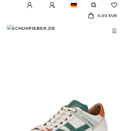
0,00 EUR
☰