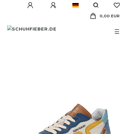
0,00 EUR
☰