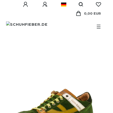
0,00 EUR
☰