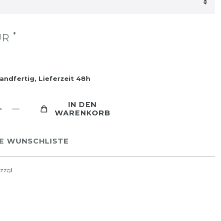
*
EUR
andfertig, Lieferzeit 48h
IN DEN
WARENKORB
IE WUNSCHLISTE
 zzgl.
Versandkosten