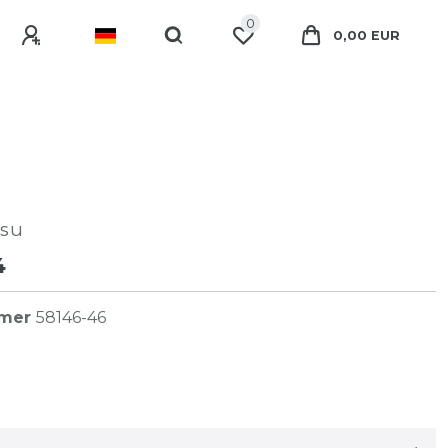
0
0,00 EUR
su
4
mmer
58146-46