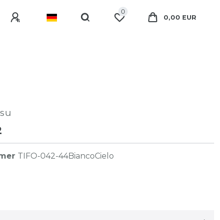
0
0,00 EUR
su
2
mmer
TIFO-042-44BiancoCielo