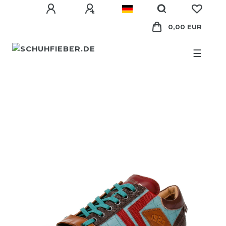
0,00 EUR
☰