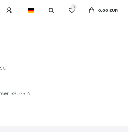
0
0,00 EUR
su
mmer
58075-41